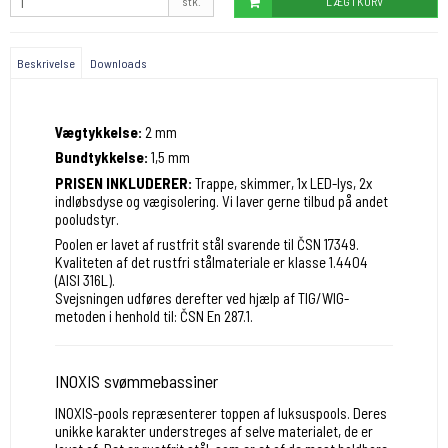
stk.
LÆG I KURV
Beskrivelse
Downloads
Vægtykkelse:
2 mm
Bundtykkelse:
1,5 mm
PRISEN INKLUDERER:
Trappe, skimmer, 1x LED-lys, 2x
indløbsdyse og vægisolering. Vi laver gerne tilbud på andet
pooludstyr.
Poolen er lavet af rustfrit stål svarende til ČSN 17349.
Kvaliteten af det rustfri stålmateriale er klasse 1.4404
(AISI 316L).
Svejsningen udføres derefter ved hjælp af TIG/WIG-
metoden i henhold til: ČSN En 287.1.
INOXIS svømmebassiner
INOXIS-pools repræsenterer toppen af luksuspools. Deres
unikke karakter understreges af selve materialet, de er