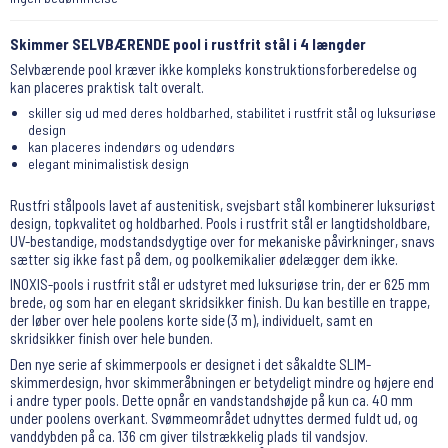
Skimmer SELVBÆRENDE pool i rustfrit stål i 4 længder
Selvbærende pool kræver ikke kompleks konstruktionsforberedelse og
kan placeres praktisk talt overalt.
skiller sig ud med deres holdbarhed, stabilitet i rustfrit stål og luksuriøse
design
kan placeres indendørs og udendørs
elegant minimalistisk design
Rustfri stålpools lavet af austenitisk, svejsbart stål kombinerer luksuriøst
design, topkvalitet og holdbarhed. Pools i rustfrit stål er langtidsholdbare,
UV-bestandige, modstandsdygtige over for mekaniske påvirkninger, snavs
sætter sig ikke fast på dem, og poolkemikalier ødelægger dem ikke.
INOXIS-pools i rustfrit stål er udstyret med luksuriøse trin, der er 625 mm
brede, og som har en elegant skridsikker finish. Du kan bestille en trappe,
der løber over hele poolens korte side (3 m), individuelt, samt en
skridsikker finish over hele bunden.
Den nye serie af skimmerpools er designet i det såkaldte SLIM-
skimmerdesign, hvor skimmeråbningen er betydeligt mindre og højere end
i andre typer pools. Dette opnår en vandstandshøjde på kun ca. 40 mm
under poolens overkant. Svømmeområdet udnyttes dermed fuldt ud, og
vanddybden på ca. 136 cm giver tilstrækkelig plads til vandsjov.