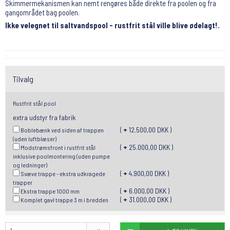
Skimmermekanismen kan nemt rengøres både direkte fra poolen og fra
gangområdet bag poolen.
Ikke velegnet til saltvandspool - rustfrit stål ville blive ødelagt!.
Tilvalg
Rustfrit stål pool
extra udstyr fra fabrik
(
+
12.500,00 DKK )
Boblebænk ved siden af ​​trappen
(uden luftblæser)
(
+
25.000,00 DKK )
Modstrømsfront i rustfrit stål
inklusive poolmontering (uden pumpe
og ledninger)
(
+
4.900,00 DKK )
Svæve trappe - ekstra udkragede
trapper
(
+
6.000,00 DKK )
Ekstra trappe 1000 mm
(
+
31.000,00 DKK )
Komplet gavl trappe 3 m i bredden