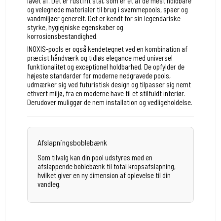
lavet af. Det er rustfrit stål, som er et af de mest holdbare
og velegnede materialer til brug i svømmepools, spaer og
vandmiljøer generelt. Det er kendt for sin legendariske
styrke, hygiejniske egenskaber og
korrosionsbestandighed.
INOXIS-pools er også kendetegnet ved en kombination af
præcist håndværk og tidløs elegance med universel
funktionalitet og exceptionel holdbarhed. De opfylder de
højeste standarder for moderne nedgravede pools,
udmærker sig ved futuristisk design og tilpasser sig nemt
ethvert miljø, fra en moderne have til et stilfuldt interiør.
Derudover muliggør de nem installation og vedligeholdelse.
Afslapningsboblebænk
Som tilvalg kan din pool udstyres med en
afslappende boblebænk til total kropsafslapning,
hvilket giver en ny dimension af oplevelse til din
vandleg.