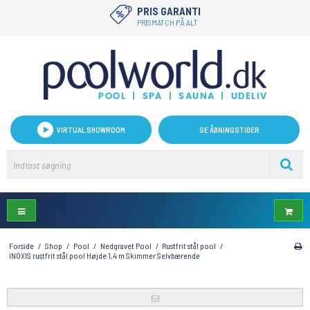
KUNDESERVICE
PRIS GARANTI
KUNDESERVICE@POOLWORLD.DK
PRISMATCH PÅ ALT
VIRTUAL SHOWROOM
SE ÅBNINGSTIDER
Forside
/
Shop
/
Pool
/
Nedgravet Pool
/
Rustfrit stål pool
/
INOXIS rustfrit stål pool Højde 1,4 m Skimmer Selvbærende