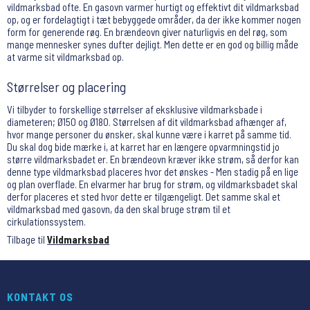
vildmarksbad ofte. En gasovn varmer hurtigt og effektivt dit vildmarksbad
op, og er fordelagtigt i tæt bebyggede områder, da der ikke kommer nogen
form for generende røg. En brændeovn giver naturligvis en del røg, som
mange mennesker synes dufter dejligt. Men dette er en god og billig måde
at varme sit vildmarksbad op.
Størrelser og placering
Vi tilbyder to forskellige størrelser af eksklusive vildmarksbade i
diameteren; Ø150 og Ø180. Størrelsen af dit vildmarksbad afhænger af,
hvor mange personer du ønsker, skal kunne være i karret på samme tid.
Du skal dog bide mærke i, at karret har en længere opvarmningstid jo
større vildmarksbadet er. En brændeovn kræver ikke strøm, så derfor kan
denne type vildmarksbad placeres hvor det ønskes - Men stadig på en lige
og plan overflade. En elvarmer har brug for strøm, og vildmarksbadet skal
derfor placeres et sted hvor dette er tilgængeligt. Det samme skal et
vildmarksbad med gasovn, da den skal bruge strøm til et
cirkulationssystem.
Tilbage til
Vildmarksbad
KONTAKT OS