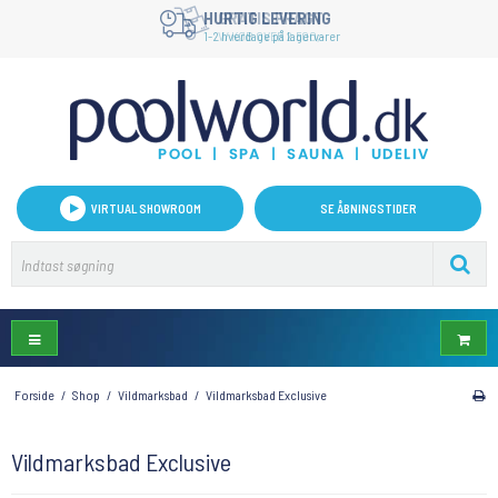
HURTIG LEVERING
1-2 hverdage på lagervarer
VIRTUAL SHOWROOM
SE ÅBNINGSTIDER
Forside
/
Shop
/
Vildmarksbad
/
Vildmarksbad Exclusive
Vildmarksbad Exclusive