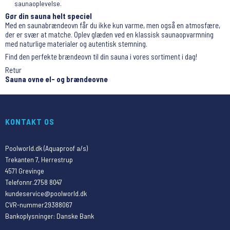
saunaoplevelse.
Gør din sauna helt speciel
Med en saunabrændeovn får du ikke kun varme, men også en atmosfære,
der er svær at matche. Oplev glæden ved en klassisk saunaopvarmning
med naturlige materialer og autentisk stemning.
Find den perfekte brændeovn til din sauna i vores sortiment i dag!
Retur
Sauna ovne el- og brændeovne
KONTAKT OS
Poolworld.dk (Aquaproof a/s)
Trekanten 7, Herrestrup
4571 Grevinge
Telefonnr.
2758 8047
kundeservice@poolworld.dk
CVR-nummer
29388067
Bankoplysninger
:
Danske Bank