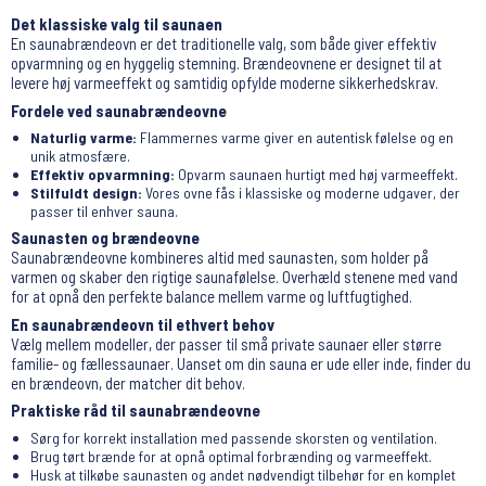
Det klassiske valg til saunaen
En saunabrændeovn er det traditionelle valg, som både giver effektiv
opvarmning og en hyggelig stemning. Brændeovnene er designet til at
levere høj varmeeffekt og samtidig opfylde moderne sikkerhedskrav.
Fordele ved saunabrændeovne
Naturlig varme:
Flammernes varme giver en autentisk følelse og en
unik atmosfære.
Effektiv opvarmning:
Opvarm saunaen hurtigt med høj varmeeffekt.
Stilfuldt design:
Vores ovne fås i klassiske og moderne udgaver, der
passer til enhver sauna.
Saunasten og brændeovne
Saunabrændeovne kombineres altid med saunasten, som holder på
varmen og skaber den rigtige saunafølelse. Overhæld stenene med vand
for at opnå den perfekte balance mellem varme og luftfugtighed.
En saunabrændeovn til ethvert behov
Vælg mellem modeller, der passer til små private saunaer eller større
familie- og fællessaunaer. Uanset om din sauna er ude eller inde, finder du
en brændeovn, der matcher dit behov.
Praktiske råd til saunabrændeovne
Sørg for korrekt installation med passende skorsten og ventilation.
Brug tørt brænde for at opnå optimal forbrænding og varmeeffekt.
Husk at tilkøbe saunasten og andet nødvendigt tilbehør for en komplet