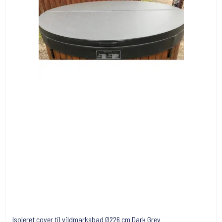
Isoleret cover til vildmarksbad Ø226 cm Dark Grey