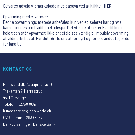
Se vores udvalg vildmarksbade med gasovn ved at klikke -
HER
Opvarming med el varmer:
Denne opvarmnings metode anbefales kun ved et isoleret kar og hvis
karret bruges om traditionel udespa. Det vil sige at det er klar til bug og
hele tiden står opvarmet. Ikke anbefalelses værdig til impulsiv opvarming
af vildmarksbadet. For det første er det for dyrt og for det andet tager det
for lang tid
KONTAKT OS
Poolworld.dk (Aquaproof a/s)
Trekanten 7, Herrestrup
4571 Grevinge
Telefonnr.
2758 8047
kundeservice@poolworld.dk
CVR-nummer
29388067
Bankoplysninger
:
Danske Bank