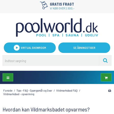
HURTIG LEVERING
GRATIS FRAGT
1-2 hverdage på lagervarer
V/ KØB OVER 2.500,-
VIRTUAL SHOWROOM
SE ÅBNINGSTIDER
Forside
/
Tips - FAQ - Spørgsmål og Svar
/
Vildmarksbad FAQ
/
Vildmarksbad - opvarming
Hvordan kan Vildmarksbadet opvarmes?