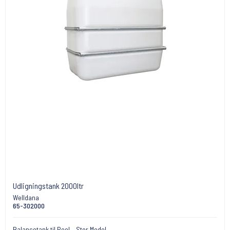
Udligningstank 2000ltr
Welldana
65-302000
Balancetank til Pool – Stor Model