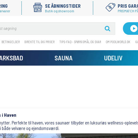
RING
SE ÅBNINGSTIDER
PRIS GAR
ervarer
Butik og showroom
PRISMATCH PÅ
BETINGELSER
DIREKTE TIL DIG PRISER
TIPS-FAQ - SPØRGSMÅL OG SVAR
OM POOLWORLD.DK
G
MARKSBAD
SAUNA
UDELIV
 i Haven
tter. Perfekte til haven, vores saunaer tilbyder en luksuriøs wellness-oplevel
g i både velvære og ejendomsværdi.