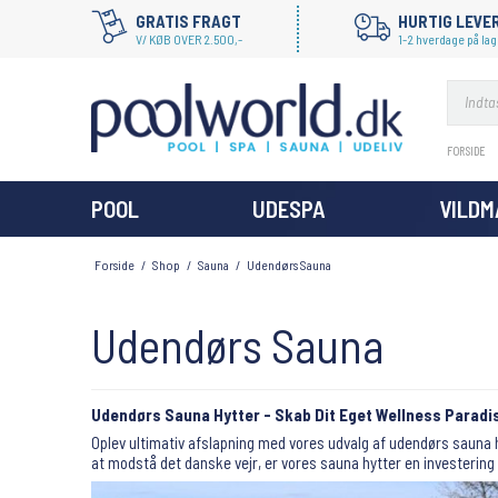
GRATIS FRAGT
HURTIG LEVE
V/ KØB OVER 2.500,-
1-2 hverdage på lag
FORSIDE
POOL
UDESPA
VILD
Forside
/
Shop
/
Sauna
/
Udendørs Sauna
Udendørs Sauna
Udendørs Sauna Hytter - Skab Dit Eget Wellness Paradis
Oplev ultimativ afslapning med vores udvalg af udendørs sauna hy
at modstå det danske vejr, er vores sauna hytter en investerin