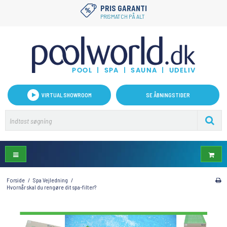
KUNDESERVICE
PRIS GARANTI
KUNDESERVICE@POOLWORLD.DK
PRISMATCH PÅ ALT
VIRTUAL SHOWROOM
SE ÅBNINGSTIDER
Forside
/
Spa Vejledning
/
Hvornår skal du rengøre dit spa-filter?