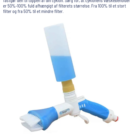
fastgør den til toppen af ​​din cyklon. Sørg for, at cyklonens væskebeholder
er 50%-100% fuld afhængigt af filterets størrelse. Fra 100% til et stort
filter og fra 50% til et mindre filter.