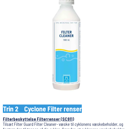
Trin 2 Cyclone Filter renser
Filterbeskyttelse Filterrenser (SC911
)
Tilsæt Filter Guard Filter Cleaner- væske til cyklonens væskebeholder, og