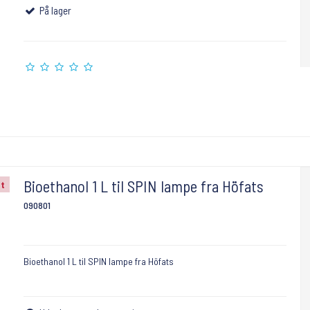
På lager
Bioethanol 1 L til SPIN lampe fra Höfats
gt
090801
Bioethanol 1 L til SPIN lampe fra Höfats