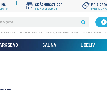
RING
SE ÅBNINGSTIDER
PRIS GAR
ervarer
Butik og showroom
PRISMATCH PÅ
BETINGELSER
DIREKTE TIL DIG PRISER
TIPS-FAQ - SPØRGSMÅL OG SVAR
OM POOLWORLD.DK
G
MARKSBAD
SAUNA
UDELIV
ssevarmer