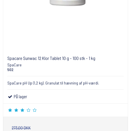
Spacare Sunwac 12 Klor Tablet 10 g - 100 stk - 1 kg
SpaCare
502
SpaCare pH Up (1,2 kg). Granulat til hævning af pH-værdi.
På lager
273,00 DKK