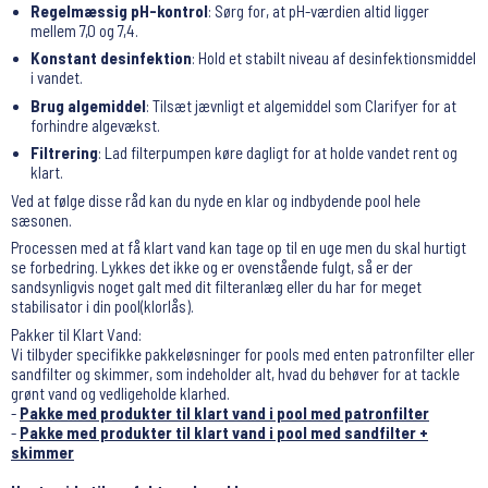
Regelmæssig pH-kontrol
: Sørg for, at pH-værdien altid ligger
mellem 7,0 og 7,4.
Konstant desinfektion
: Hold et stabilt niveau af desinfektionsmiddel
i vandet.
Brug algemiddel
: Tilsæt jævnligt et algemiddel som Clarifyer for at
forhindre algevækst.
Filtrering
: Lad filterpumpen køre dagligt for at holde vandet rent og
klart.
Ved at følge disse råd kan du nyde en klar og indbydende pool hele
sæsonen.
Processen med at få klart vand kan tage op til en uge men du skal hurtigt
se forbedring. Lykkes det ikke og er ovenstående fulgt, så er der
sandsynligvis noget galt med dit filteranlæg eller du har for meget
stabilisator i din pool(klorlås).
Pakker til Klart Vand:
Vi tilbyder specifikke pakkeløsninger for pools med enten patronfilter eller
sandfilter og skimmer, som indeholder alt, hvad du behøver for at tackle
grønt vand og vedligeholde klarhed.
-
Pakke med produkter til klart vand i pool med patronfilter
-
Pakke med produkter til klart vand i pool med sandfilter +
skimmer