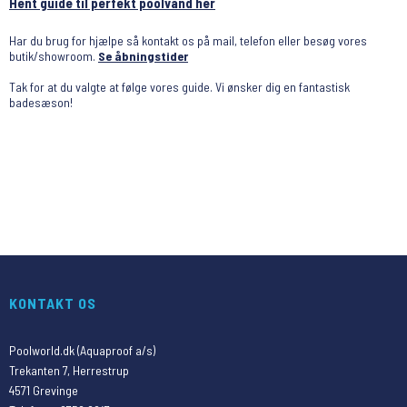
Hent guide til perfekt poolvand her
Har du brug for hjælpe så kontakt os på mail, telefon eller besøg vores
butik/showroom.
Se åbningstider
Tak for at du valgte at følge vores guide. Vi ønsker dig en fantastisk
badesæson!
KONTAKT OS
Poolworld.dk (Aquaproof a/s)
Trekanten 7, Herrestrup
4571 Grevinge