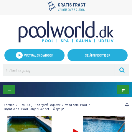
HURTIG LEVERING
1-2 hverdage på lagervarer
VIRTUAL SHOWROOM
SE ÅBNINGSTIDER
Forside
/
Tips - FAQ - Spørgsmål og Svar
/
Vand Kemi Pool
/
Grønt vand i Pool - Alger i vandet - Få hjælp!