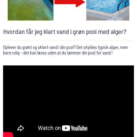
Hvordan får jeg klart vand i grøn pool med alger?
Oplever du grønt og uklart vand i din pool? Det skyldes typisk alger, men
bare rolig – det kan løses uden at du tømmer din pool for vand !