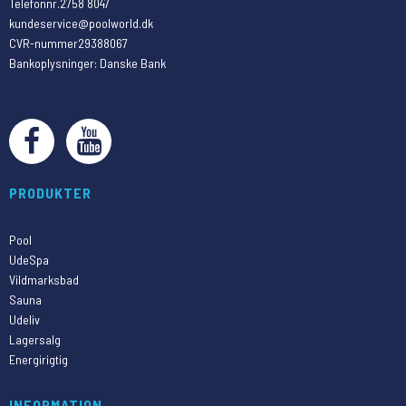
Telefonnr.
2758 8047
kundeservice@poolworld.dk
CVR-nummer
29388067
Bankoplysninger
:
Danske Bank
PRODUKTER
Pool
UdeSpa
Vildmarksbad
Sauna
Udeliv
Lagersalg
Energirigtig
INFORMATION