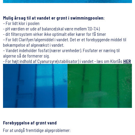
Mulig årsag til at vandet er grønt i swimmingpoolen:
– For lidt klor i poolen
- pH værdien er ude af balance(skal være mellem 7,0-7,4)
- dit filtersystem virker ikke optimalt eller kører for få timer
– For lidt Clarifyer/algemiddel i vandet. Det er et forebyggende middel til
bekæmpelse af algevækst i vandet.
– Vandet indeholder fosfat (nærer urenheder). Fosfater er næring til
algerne så de formerer sig.
- For højt indhold af Cyanursyre(stabilisator) i vandet - læs om Klorlås
HER
Forebyggelse af grønt vand
For at undgå fremtidige algeproblemer: