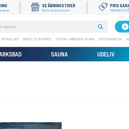
RING
SE ÅBNINGSTIDER
PRIS GAR
ervarer
Butik og showroom
PRISMATCH PÅ
BETINGELSER
DIREKTE TIL DIG PRISER
TIPS-FAQ - SPØRGSMÅL OG SVAR
OM POOLWORLD.DK
G
MARKSBAD
SAUNA
UDELIV