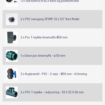
1 x
Flow kontrol til KLX Kemi og poolkontroller
2 x
PVC overgang SPXMF 32 x 1/2" Kort Model
2 x
Pvc T-stykke limemuffe Ø50 mm
1 x
Union pvc limemuffe - ø 50 mm
3 x
Kugleventil - PVC - 2-vejs - Ø50 mm - til limning
2 x
PVC T-stykke - reducering - 50 X 32 X 50 mm