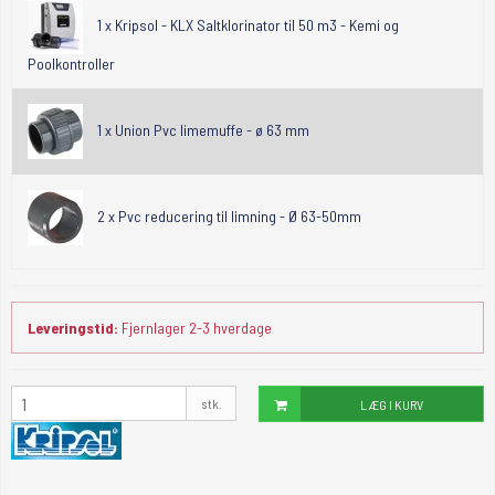
1 x
Kripsol - KLX Saltklorinator til 50 m3 - Kemi og
Poolkontroller
1 x
Union Pvc limemuffe - ø 63 mm
2 x
Pvc reducering til limning - Ø 63-50mm
Leveringstid:
Fjernlager 2-3 hverdage
stk.
LÆG I KURV