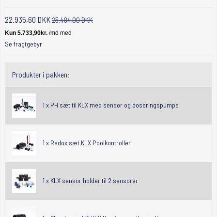
22.935,60 DKK
25.484,00 DKK
Se fragtgebyr
Produkter i pakken:
1 x
PH sæt til KLX med sensor og doseringspumpe
1 x
Redox sæt KLX Poolkontroller
1 x
KLX sensor holder til 2 sensorer