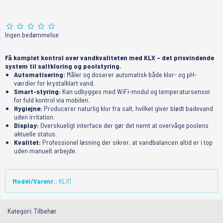
Ingen bedømmelse
Få komplet kontrol over vandkvaliteten med KLX – det prisvindende
system til saltkloring og poolstyring.
Automatisering:
Måler og doserer automatisk både klor- og pH-
værdier for krystalklart vand.
Smart-styring:
Kan udbygges med WiFi-modul og temperatursensor
for fuld kontrol via mobilen.
Hygiejne:
Producerer naturlig klor fra salt, hvilket giver blødt badevand
uden irritation.
Display:
Overskueligt interface der gør det nemt at overvåge poolens
aktuelle status.
Kvalitet:
Professionel løsning der sikrer, at vandbalancen altid er i top
uden manuelt arbejde.
Model/Varenr.:
KLX1
Kategori:
Tilbehør