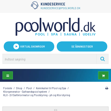
KUNDESERVICE
KUNDESERVICE@POOLWORLD.DK
VIRTUAL SHOWROOM
SE ÅBNINGSTIDER
Forside
/
Shop
/
Pool
/
Kemikalier til Pool og Spa
/
Klorgenerator - Saltvandspool system
/
KLX - 2i1 Saltklorinator og Poolstyring - ph og Klor styring