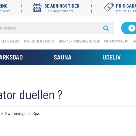
RING
SE ÅBNINGSTIDER
PRIS GAR
ervarer
Butik og showroom
PRISMATCH PÅ
BETINGELSER
DIREKTE TIL DIG PRISER
TIPS-FAQ - SPØRGSMÅL OG SVAR
OM POOLWORLD.DK
G
MARKSBAD
SAUNA
UDELIV
tor duellen ?
der
Swimmingpool
,
Spa