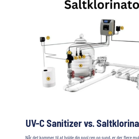
UV-C Sanitizer vs. Saltklorina
Når det kommer til at holde din pool ren og sund, er der flere 