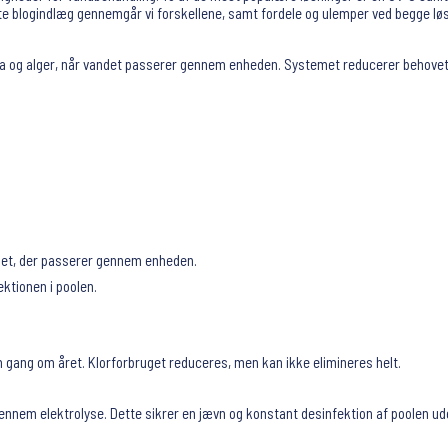
te blogindlæg gennemgår vi forskellene, samt fordele og ulemper ved begge løsnin
, vira og alger, når vandet passerer gennem enheden. Systemet reducerer behovet
ndet, der passerer gennem enheden.
ktionen i poolen.
 gang om året. Klorforbruget reduceres, men kan ikke elimineres helt.
gennem elektrolyse. Dette sikrer en jævn og konstant desinfektion af poolen ud