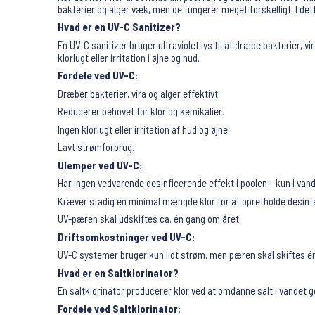
bakterier og alger væk, men de fungerer meget forskelligt. I det
Hvad er en UV-C Sanitizer?
En UV-C sanitizer bruger ultraviolet lys til at dræbe bakterier
klorlugt eller irritation i øjne og hud.
Fordele ved UV-C:
Dræber bakterier, vira og alger effektivt.
Reducerer behovet for klor og kemikalier.
Ingen klorlugt eller irritation af hud og øjne.
Lavt strømforbrug.
Ulemper ved UV-C:
Har ingen vedvarende desinficerende effekt i poolen – kun i va
Kræver stadig en minimal mængde klor for at opretholde desinfe
UV-pæren skal udskiftes ca. én gang om året.
Driftsomkostninger ved UV-C:
UV-C systemer bruger kun lidt strøm, men pæren skal skiftes én
Hvad er en Saltklorinator?
En saltklorinator producerer klor ved at omdanne salt i vandet 
Fordele ved Saltklorinator: