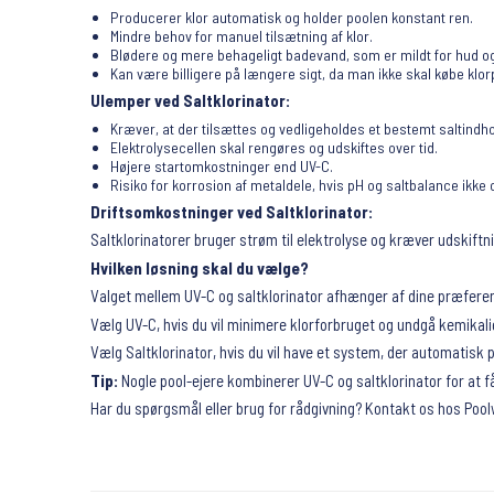
Producerer klor automatisk og holder poolen konstant ren.
Mindre behov for manuel tilsætning af klor.
Blødere og mere behageligt badevand, som er mildt for hud og
Kan være billigere på længere sigt, da man ikke skal købe klo
Ulemper ved Saltklorinator:
Kræver, at der tilsættes og vedligeholdes et bestemt saltindho
Elektrolysecellen skal rengøres og udskiftes over tid.
Højere startomkostninger end UV-C.
Risiko for korrosion af metaldele, hvis pH og saltbalance ikke
Driftsomkostninger ved Saltklorinator:
Saltklorinatorer bruger strøm til elektrolyse og kræver udskiftnin
Hvilken løsning skal du vælge?
Valget mellem UV-C og saltklorinator afhænger af dine præfere
Vælg UV-C, hvis du vil minimere klorforbruget og undgå kemikali
Vælg Saltklorinator, hvis du vil have et system, der automatisk
Tip:
Nogle pool-ejere kombinerer UV-C og saltklorinator for at 
Har du spørgsmål eller brug for rådgivning? Kontakt os hos Poolwo