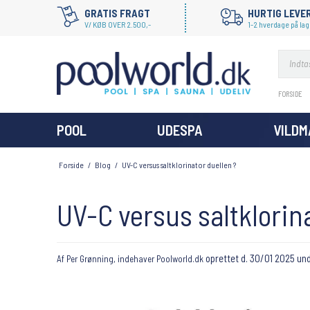
GRATIS FRAGT
HURTIG LEVE
V/ KØB OVER 2.500,-
1-2 hverdage på lag
FORSIDE
POOL
UDESPA
VILD
Forside
/
Blog
/
UV-C versus saltklorinator duellen ?
UV-C versus saltklorina
oprettet d.
30/01 2025
un
Af
Per Grønning, indehaver Poolworld.dk