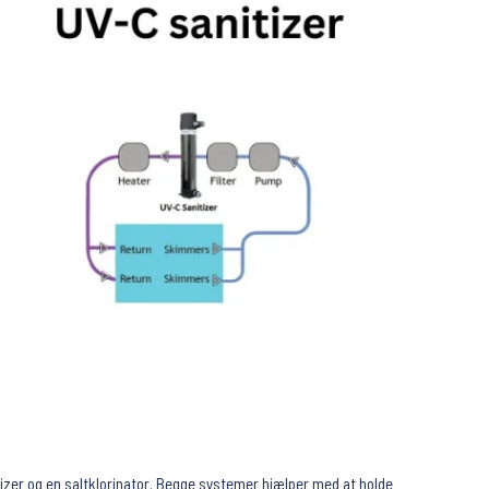
tizer og en saltklorinator. Begge systemer hjælper med at holde