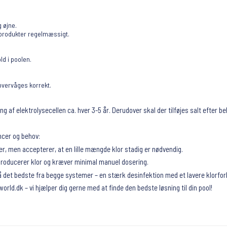
 øjne.
rprodukter regelmæssigt.
ld i poolen.
 overvåges korrekt.
g af elektrolysecellen ca. hver 3-5 år. Derudover skal der tilføjes salt efter be
ncer og behov:
er, men accepterer, at en lille mængde klor stadig er nødvendig.
 producerer klor og kræver minimal manuel dosering.
få det bedste fra begge systemer – en stærk desinfektion med et lavere klorfor
rld.dk – vi hjælper dig gerne med at finde den bedste løsning til din pool!