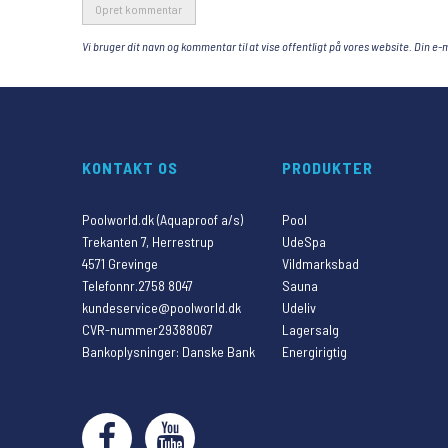
Opret kommentar
Vi bruger dit navn og kommentar til at vise offentligt på vores website. Din e-m
KONTAKT OS
PRODUKTER
Poolworld.dk (Aquaproof a/s)
Pool
Trekanten 7, Herrestrup
UdeSpa
4571 Grevinge
Vildmarksbad
Telefonnr.
2758 8047
Sauna
kundeservice@poolworld.dk
Udeliv
CVR-nummer
29388067
Lagersalg
Bankoplysninger
:
Danske Bank
Energirigtig